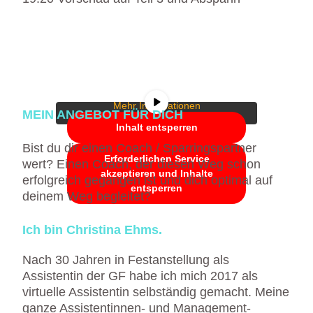
Sie sehen gerade einen
Platzhalterinhalt von
YouTube
. Um auf
den eigentlichen Inhalt zuzugreifen,
klicken Sie auf die Schaltfläche unten.
Bitte beachten Sie, dass dabei Daten an
Drittanbieter weitergegeben werden.
Mehr Informationen
MEIN ANGEBOT FÜR DICH
Inhalt entsperren
Bist du dir einen Coach / Sparringspartner
Erforderlichen Service
wert? Einen Coach, der diesen Weg schon
akzeptieren und Inhalte
erfolgreich gegangen ist und dich optimal auf
entsperren
deinem Weg begleitet?
Ich bin Christina Ehms.
Nach 30 Jahren in Festanstellung als
Assistentin der GF habe ich mich 2017 als
virtuelle Assistentin selbständig gemacht. Meine
ganze Assistentinnen- und Management-