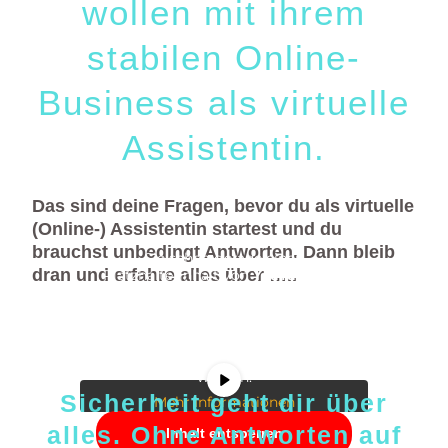
wollen mit ihrem
stabilen Online-
Business als virtuelle
Assistentin.
Das sind deine Fragen, bevor du als virtuelle
(Online-) Assistentin startest und du
brauchst unbedingt Antworten. Dann bleib
Sie sehen gerade einen
dran und erfahre alles über …..
Platzhalterinhalt von
. Um
YouTube
auf den eigentlichen Inhalt
zuzugreifen, klicken Sie auf die
Schaltfläche unten. Bitte beachten
Sie, dass dabei Daten an
Drittanbieter weitergegeben
werden.
Sicherheit geht dir über
Mehr Informationen
alles. Ohne Antworten auf
Inhalt entsperren