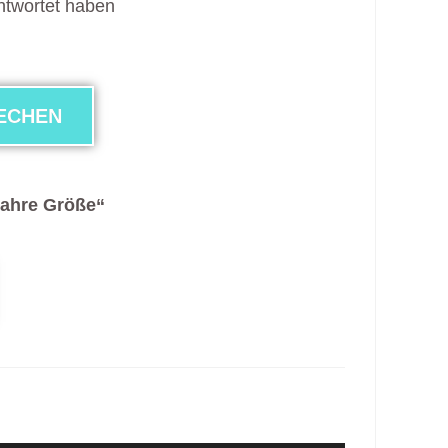
antwortet haben
RECHEN
wahre Größe“