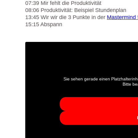
07
:
39
Mir fehlt die Produktivität
08:06
Produktivität: Beispiel Stundenplan
13:45
Wir wir die 3 Punkte in der
Mastermind 
15:15
Abspann
Sie sehen gerade einen Platzhalterinh
Bitte b