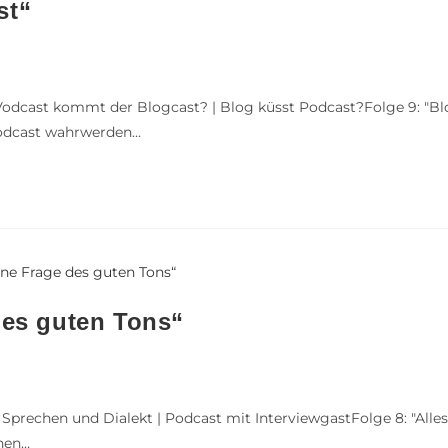
st“
odcast kommt der Blogcast? | Blog küsst Podcast?Folge 9: "
odcast wahrwerden…
des guten Tons“
prechen und Dialekt | Podcast mit InterviewgastFolge 8: "All
nen…