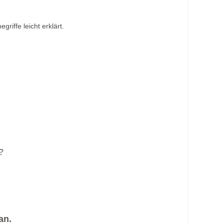
?
an.