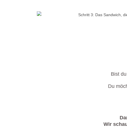
Bist d
Du möch
Dan
Wir scha